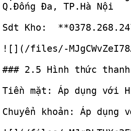
Q.Đống Đa, TP.Hà Nội

Sdt Kho:  **0378.268.247
![](/files/-MJgCWvZeI78
### 2.5 Hình thức thanh
Tiền mặt: Áp dụng với H
Chuyển khoản: Áp dụng v