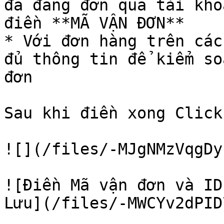
đã đăng đơn qua tài kho
điền **MÃ VẬN ĐƠN**

* Với đơn hàng trên các
đủ thông tin để kiểm so
đơn

Sau khi điền xong Click
![](/files/-MJgNMzVqgDy
![Điền Mã vận đơn và ID
Lưu](/files/-MWCYv2dPID