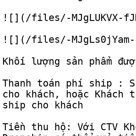
![](/files/-MJgLUKVX-fJ
![](/files/-MJgLs0jYam-
Khối lượng sản phẩm đượ
Thanh toán phí ship : S
cho khách, hoặc Khách t
ship cho khách

Tiền thu hộ: Với CTV Kh