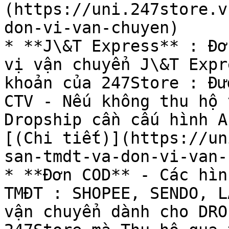
(https://uni.247store.v
don-vi-van-chuyen)

* **J\&T Express** : Đơ
vị vận chuyển J\&T Expr
khoản của 247Store : Đư
CTV - Nếu không thu hộ 
Dropship cần cấu hình A
[(Chi tiết)](https://un
san-tmdt-va-don-vi-van-
* **Đơn COD** - Các hìn
TMĐT : SHOPEE, SENDO, L
vận chuyển dành cho DRO