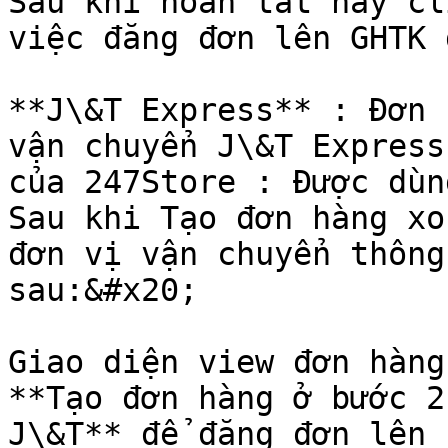
Sau khi hoàn tất hãy cl
việc đăng đơn lên GHTK 
**J\&T Express** : Đơn 
vận chuyển J\&T Express
của 247Store : Được dùn
Sau khi Tạo đơn hàng xo
đơn vị vận chuyển thông
sau:&#x20;

Giao diện view đơn hàng
**Tạo đơn hàng ở bước 2
J\&T** để đăng đơn lên 