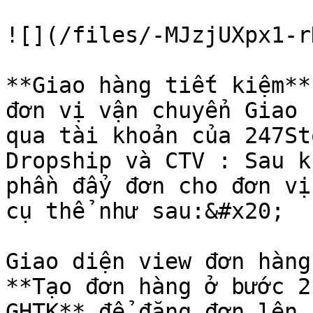
![](/files/-MJzjUXpx1-r
**Giao hàng tiết kiệm**
đơn vị vận chuyển Giao 
qua tài khoản của 247St
Dropship và CTV : Sau k
phần đẩy đơn cho đơn vị
cụ thể như sau:&#x20;

Giao diện view đơn hàng
**Tạo đơn hàng ở bước 2
GHTK** để đăng đơn lên 