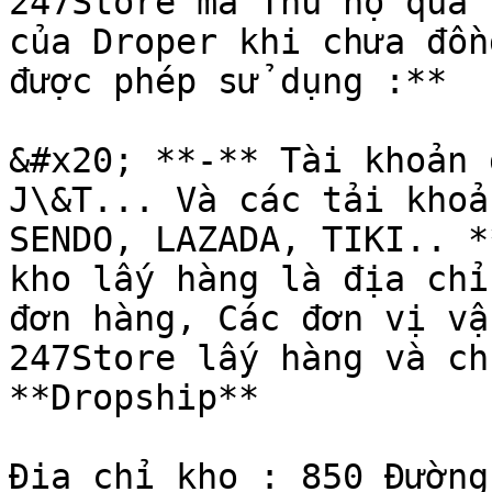
247Store mà Thu hộ qua 
của Droper khi chưa đồn
được phép sử dụng :**

&#x20; **-** Tài khoản 
J\&T... Và các tải khoả
SENDO, LAZADA, TIKI.. *
kho lấy hàng là địa chỉ
đơn hàng, Các đơn vị vậ
247Store lấy hàng và ch
**Dropship**

Địa chỉ kho : 850 Đường