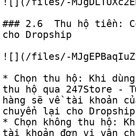
![](/files/-MJgDLTUXc2E
### 2.6  Thu hộ tiền: C
cho Dropship

![](/files/-MJgEPBaqIuZ
* Chọn thu hộ: Khi dùng
thu hộ qua 247Store - T
hàng sẽ về tài khoản củ
chuyển lại cho Dropship

* Chọn không thu hộ: Kh
tài khoản đơn vị vận ch