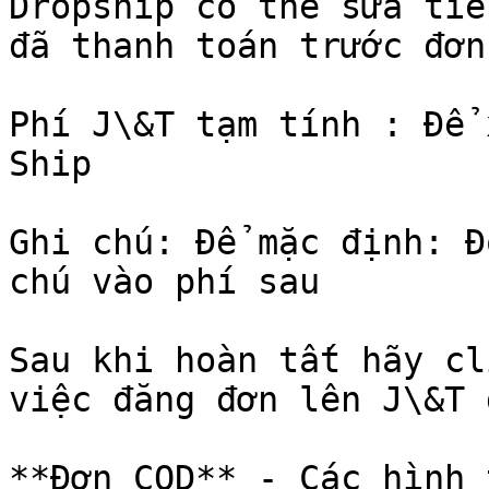
Dropship có thể sửa tiề
đã thanh toán trước đơn
Phí J\&T tạm tính : Để 
Ship

Ghi chú: Để mặc định: Đ
chú vào phí sau

Sau khi hoàn tất hãy cl
việc đăng đơn lên J\&T 
**Đơn COD** - Các hình 