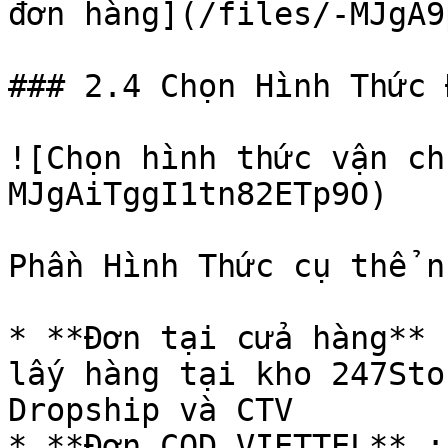
đơn hàng](/files/-MJgA9
### 2.4 Chọn Hình Thức 
![Chọn hình thức vận ch
MJgAiTggI1tn82ETp9O)

Phần Hình Thức cụ thể n
* **Đơn tại cửa hàng** 
lấy hàng tại kho 247Sto
Dropship và CTV

* **Đơn COD VIETTEL** :