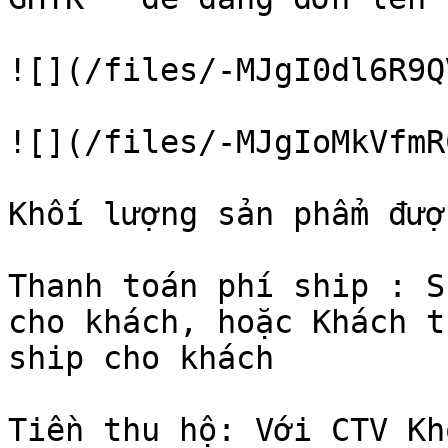
![](/files/-MJgI0dl6R9Q
![](/files/-MJgIoMkVfmR
Khối lượng sản phẩm đượ
Thanh toán phí ship : S
cho khách, hoặc Khách t
ship cho khách

Tiền thu hộ: Với CTV Kh