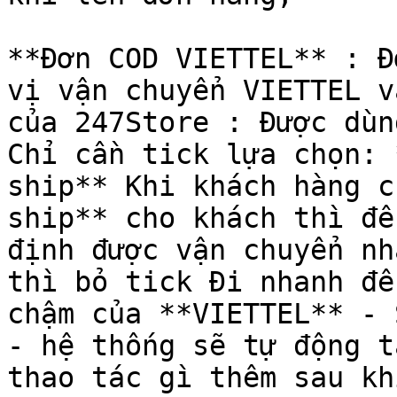
**Đơn COD VIETTEL** : Đ
vị vận chuyển VIETTEL v
của 247Store : Được dùn
Chỉ cần tick lựa chọn: 
ship** Khi khách hàng c
ship** cho khách thì để
định được vận chuyển nh
thì bỏ tick Đi nhanh để
chậm của **VIETTEL** - 
- hệ thống sẽ tự động t
thao tác gì thêm sau kh