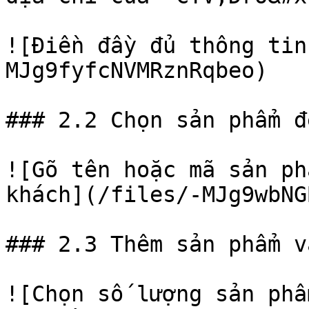
![Điền đầy đủ thông tin
MJg9fyfcNVMRznRqbeo)

### 2.2 Chọn sản phẩm đ
![Gõ tên hoặc mã sản ph
khách](/files/-MJg9wbNG
### 2.3 Thêm sản phẩm v
![Chọn số lượng sản phẩ