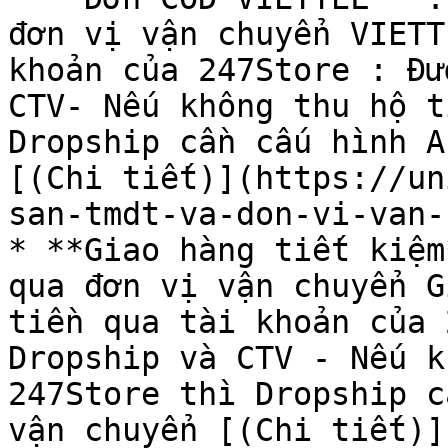
đơn vị vận chuyển VIETT
khoản của 247Store : Đư
CTV- Nếu không thu hộ t
Dropship cần cấu hình A
[(Chi tiết)](https://un
san-tmdt-va-don-vi-van-
* **Giao hàng tiết kiệm
qua đơn vị vận chuyển G
tiền qua tài khoản của 
Dropship và CTV - Nếu k
247Store thì Dropship c
vận chuyển [(Chi tiết)]