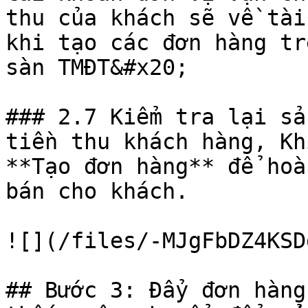
thu của khách sẽ về tài
khi tạo các đơn hàng tr
sàn TMĐT&#x20;

### 2.7 Kiểm tra lại sả
tiền thu khách hàng, Kh
**Tạo đơn hàng** để hoà
bán cho khách.

![](/files/-MJgFbDZ4KSD
## Bước 3: Đẩy đơn hàng