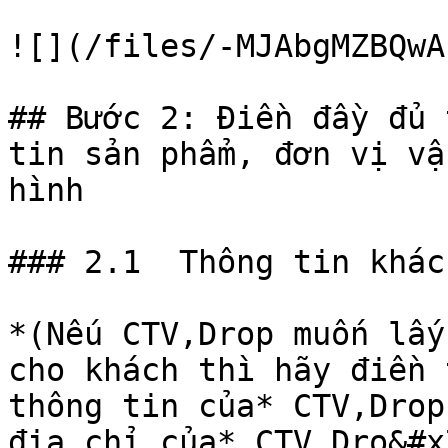
![](/files/-MJAbgMZBQwA
## Bước 2: Điền đầy đủ 
tin sản phẩm, đơn vị vậ
hình

### 2.1  Thông tin khác
*(Nếu CTV,Drop muốn lấy 
cho khách thì hãy điền 
thông tin của* CTV,Drop 
địa chỉ của* CTV,Dro&#x