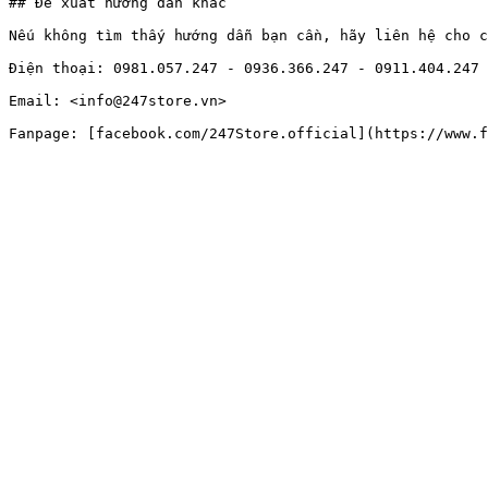
## Đề xuất hướng dẫn khác

Nếu không tìm thấy hướng dẫn bạn cần, hãy liên hệ cho c
Điện thoại: 0981.057.247 - 0936.366.247 - 0911.404.247 
Email: <info@247store.vn>
