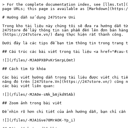
> For the complete documentation index, see [llms.txt](
page URLs; this page is available as [Markdown](https:/
# Hướng dẫn sử dụng 247Store Uni

Trong kho tài liệu này chúng tôi sẽ đưa ra hướng dẫn từ
247Store để lấy thông tin sản phẩm đến lên đơn bán hàng
(https://247store.vn/) đang thực hiện rất thành công.

Dưới đây là các tips để bạn tìm thông tin trong trang t
## Cấu trúc các bài viết trong tài liệu <a href="#cau-t
![](/files/-MJA0PX8PvKrSmrpLOmt)

## Cách tìm từ khóa

Các bài viết hướng dẫn trong tài liệu được viết chi tiế
năng đó trên [247Store.Vn](https://247store.vn/) cũng n
các bài viết liên quan:

![](/files/-MJA0e-sNk_bAjkd95Ab)

## Zoom ảnh trong bài viết

Để nhìn rõ hơn chi tiết của ảnh hướng dẫn, bạn chỉ cần 
![](/files/-MJA1Gve70MrAOK-Yp_i)
