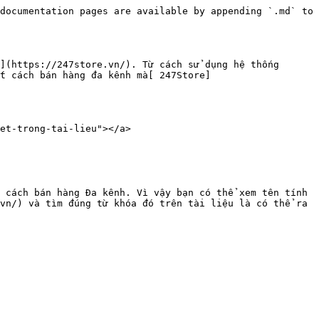
documentation pages are available by appending `.md` to 
](https://247store.vn/). Từ cách sử dụng hệ thống 
t cách bán hàng đa kênh mà[ 247Store]
et-trong-tai-lieu"></a>

 cách bán hàng Đa kênh. Vì vậy bạn có thể xem tên tính 
vn/) và tìm đúng từ khóa đó trên tài liệu là có thể ra 