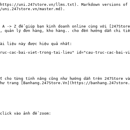
https://uni.247store.vn/llms.txt). Markdown versions of 
/uni.247store.vn/master.md).

 A -> Z để giúp bạn kinh doanh online cùng với [247Store
, quản lý đơn hàng, kho hàng.. cho đến hướng dẫn chi tiế
ài liệu này được hiệu quả nhất:

ruc-cac-bai-viet-trong-tai-lieu" id="cau-truc-cac-bai-vi
t cho từng tính năng cũng như hướng dẫn trên 247Store và
hư trang [Banhang.247Store.Vn](https://banhang.247store.
click vào ảnh để zoom:
